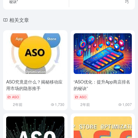
秘诀"
巧
相关文章
ASO究竟是什么？揭秘移动应
“ASO优化：提升App商店排名
用市场的隐形推手
的秘诀”
ASO
ASO
2年前
1,730
2年前
1,007