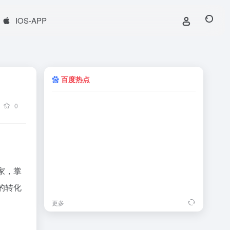
IOS-APP
百度热点
0
家，掌
的转化
更多