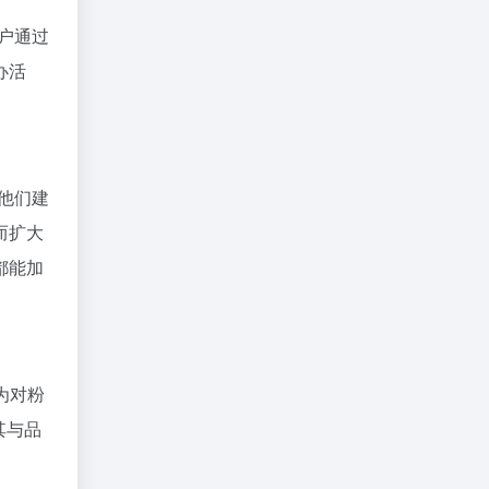
户通过
办活
他们建
而扩大
都能加
行为对粉
其与品