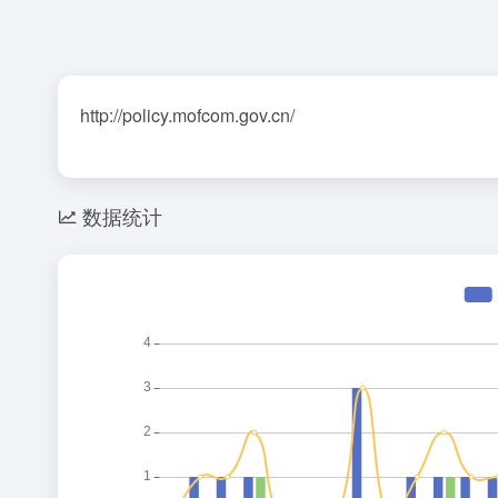
http://policy.mofcom.gov.cn/
数据统计