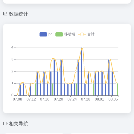
数据统计
相关导航