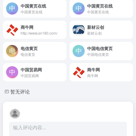
中国黄页在线
中国黄页在线
中国黄页在线
中国黄页在线
商牛网
新材云创
http://www.sn180.com/
新材云创
电信黄页
中国电信黄页
电信黄页
中国电信黄页
中国贸易网
商牛网
中国贸易网
商牛网
暂无评论