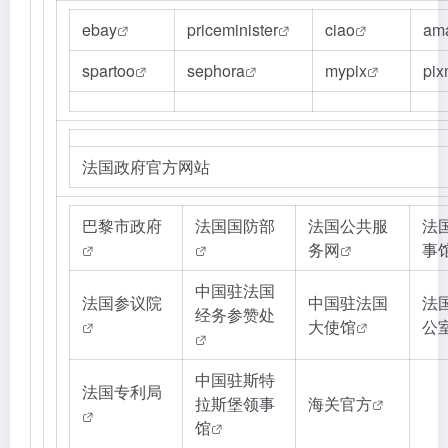
ebay
priceminister
ciao
am
spartoo
sephora
mypix
pix
法国政府官方网站
巴黎市政府
法国国防部
法国公共服
法
务网
事
中国驻法国
法国参议院
中国驻法国
法
经务参赞处
大使馆
公
中国驻斯特
法国专利局
拉斯堡领事
海关官方
馆