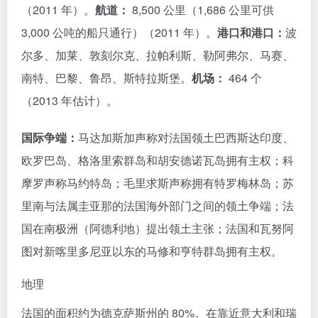
（2011 年）。
航道：
8,500 公里（1,686 公里可供
3,000 公吨的船只通行）（2011 年）。
港口和港口：
波
尔多、加莱、敦刻尔克、拉帕利斯、勒阿弗尔、马赛、
南特、巴黎、鲁昂、斯特拉斯堡。
机场：
464 个
（2013 年估计）。
国际争端：
马达加斯加声称对法国领土巴西斯达印度、
欧罗巴岛、格洛里索群岛和胡安德诺瓦岛拥有主权；科
摩罗声称马约特岛；毛里求斯声称拥有特罗梅林岛；苏
里南与法属圭亚那的法国海外部门之间的领土争端；法
国在南极洲（阿德利地）提出领土主张；法国和瓦努阿
图对新喀里多尼亚以东的马修和亨特群岛拥有主权。
地理
法国的面积约为德克萨斯州的 80%。在靠近意大利和瑞