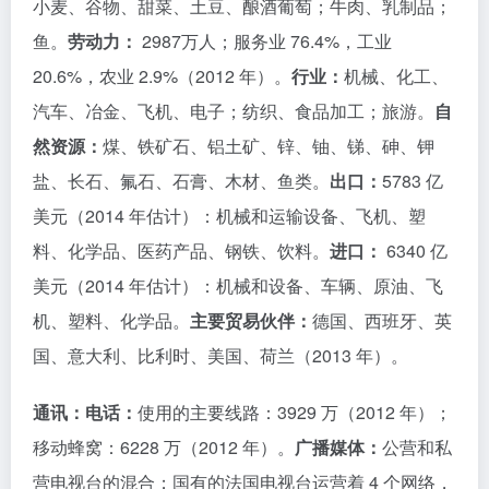
小麦、谷物、甜菜、土豆、酿酒葡萄；牛肉、乳制品；
鱼。
劳动力：
2987万人；服务业 76.4%，工业
20.6%，农业 2.9%（2012 年）。
行业：
机械、化工、
汽车、冶金、飞机、电子；纺织、食品加工；旅游。
自
然资源：
煤、铁矿石、铝土矿、锌、铀、锑、砷、钾
盐、长石、氟石、石膏、木材、鱼类。
出口：
5783 亿
美元（2014 年估计）：机械和运输设备、飞机、塑
料、化学品、医药产品、钢铁、饮料。
进口：
6340 亿
美元（2014 年估计）：机械和设备、车辆、原油、飞
机、塑料、化学品。
主要贸易伙伴：
德国、西班牙、英
国、意大利、比利时、美国、荷兰（2013 年）。
通讯：电话：
使用的主要线路：3929 万（2012 年）；
移动蜂窝：6228 万（2012 年）。
广播媒体：
公营和私
营电视台的混合；国有的法国电视台运营着 4 个网络，