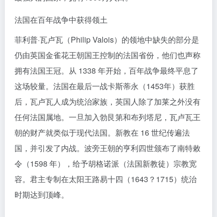
法国在百年战争中获得领土
菲利普·瓦卢瓦（Philip Valois）的领地中缺失的部分是
仍由英国金雀花王朝国王控制的法国省份，他们也声称
拥有法国王冠。从 1338 年开始，百年战争最终平息了
这场较量。法国在最后一战卡斯蒂永（1453年）获胜
后，瓦卢瓦人成为统治家族，英国人除了加莱之外没有
任何法国属地。一旦加入勃艮第和布列塔尼，瓦卢瓦王
朝的财产就类似于现代法国。新教在 16 世纪传遍法
国，并引发了内战。波旁王朝的亨利四世颁布了南特敕
令（1598 年），给予胡格诺派（法国新教徒）宗教宽
容。君主专制在太阳王路易十四（1643？1715）统治
时期达到顶峰。