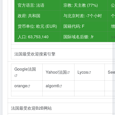
官方语言: 法语
宗教: 天主教 (77%)
公
政府: 共和国
与北京时差: -7个小时
个
货币单位: 欧元 (EUR)
国籍代码: F
增
人口: 63,753,140
国际域名后缀: .fr
>
法国最受欢迎搜索引擎
Google法国
Yahoo!法国
Lycos
See
orange
algomtl
法国最受欢迎B2B网站