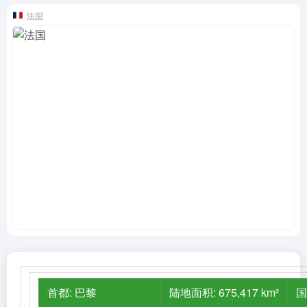
法国
首都: 巴黎
陆地面积: 675,417 km²
国