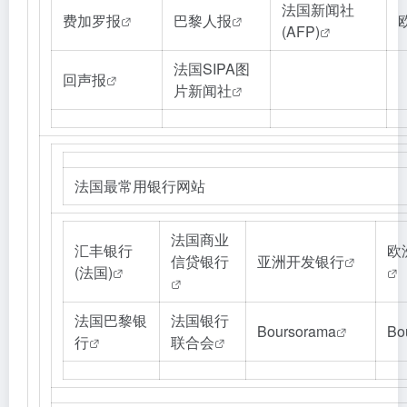
法国新闻社
费加罗报
巴黎人报
(AFP)
法国SIPA图
回声报
片新闻社
法国最常用银行网站
法国商业
汇丰银行
欧
信贷银行
亚洲开发银行
(法国)
法国巴黎银
法国银行
Boursorama
Bo
行
联合会