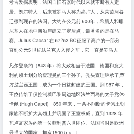
考古发掘表明，法国自旧石器时代以来就不断有人定
居。凯尔特人，后来被罗马人称为
高卢
人，从莱茵河谷
迁移到现在的法国。大约在公元前 600年，希腊人和腓
尼基人在地中海沿岸建立了定居点，最著名的是在马
赛。Julius Caesar 在 57?52 BC征服了高卢的一部分，
直到公元5 世纪法兰克人入侵之前，它一直是罗马人
凡尔登条约（843 年）将大致相当于法国、德国和意大
利的领土划分给查理曼的三个孙子。秃头查理继承了
西
方法兰西
王国，成为一个日益封建的王国。到 987 年，
王位传给了仅控制着巴黎周边地区法兰西岛的太子党休·
卡佩 (Hugh Capet)。350 年来，一条不间断的卡佩王朝
家族不断扩大其领土并巩固了王室权威，直到 1328 年
瓦卢瓦家族的第一位菲利普六世即位。法国当时是欧洲
最强大的国家，拥有1500万人口。