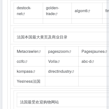
destock-
golden-
algomtl
fi
net
trade
法国本国最大黄页及商业目录
Metacrawler
pageszoom
Pagesjaunes
ccifc
Voila
abc-d
kompass
directindustry
Yesiness法国
法国最受欢迎购物网站