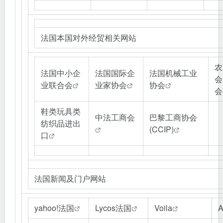
法国本国对外经贸相关网站
农
法国中小企
法国国际企
法国机械工业
会
业联合会
业家协会
协会
会
鞋类玩具类
中法工商会
巴黎工商协会
纺织品进出
(CCIP)
口
法国新闻及门户网站
yahoo!法国
Lycos法国
Voila