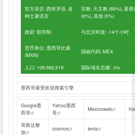
官方语言: 西班牙语, 各
宗教: 天主教 (89%), 基
种土著语言
(6%), 其他 (5%)
政府: 联邦制
与北京时差: -14个小时
货币单位: 墨西哥比索
国籍代码: MEX
(MXN)
人口: 106,682,518
国际域名后缀: .mx
墨西哥最受欢迎搜索引擎
Google墨
Yahoo墨西
Mexicoweb
hi
西哥
哥
哥斯达黎
cosmos
terra
加