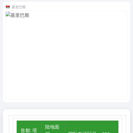
基里巴斯
陆地面
首都: 塔