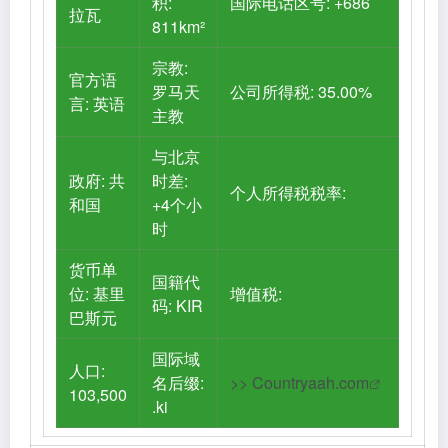
积:
国际电话区号: +686
拉瓦
811km²
宗教:
官方语
罗马天
公司所得税: 35.00%
言: 英语
主教
与北京
政府: 共
时差:
个人所得税税率:
和国
+4个小
时
货币单
国籍代
位: 基里
增值税:
码: KIR
巴斯元
国际域
人口:
名后缀:
>>
Countryaah.com
103,500
.ki