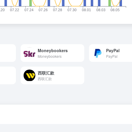
Moneybookers
PayPal
Moneybookers
PayPal
西联汇款
西联汇款