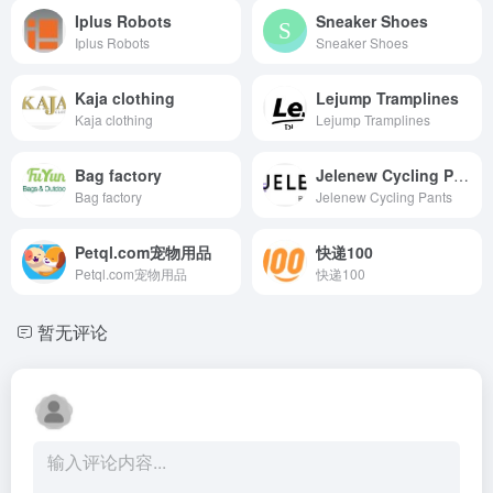
Iplus Robots
Sneaker Shoes
Iplus Robots
Sneaker Shoes
Kaja clothing
Lejump Tramplines
Kaja clothing
Lejump Tramplines
Bag factory
Jelenew Cycling Pants
Bag factory
Jelenew Cycling Pants
Petql.com宠物用品
快递100
Petql.com宠物用品
快递100
暂无评论