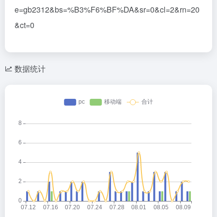
e=gb2312&bs=%B3%F6%BF%DA&sr=0&cl=2&rn=20
&ct=0
数据统计