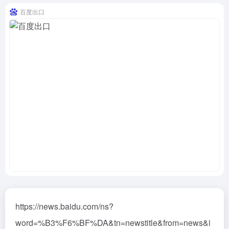
百度出口
https://news.baidu.com/ns?
word=%B3%F6%BF%DA&tn=newstitle&from=news&i