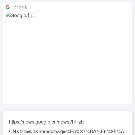
Google出口
https://news.google.cn/news?hl=zh-
CN&tab=wn&ned=ccn&q=%E5%87%BA%E5%8F%A