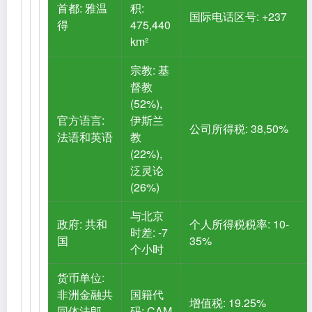
首都: 雅温
积:
国际电话区号: +237
得
475,440
km²
宗教: 基
督教
(52%),
官方语言:
伊斯兰
公司所得税: 38,50%
法语和英语
教
(22%),
泛灵论
(26%)
与北京
政府: 共和
个人所得税税率: 10-
时差: -7
国
35%
个小时
货币单位:
非洲金融共
国籍代
增值税: 19.25%
同体法郎
码: CAM