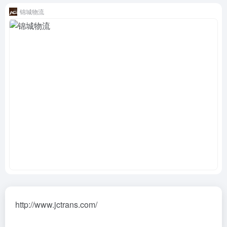
锦城物流
http://www.jctrans.com/